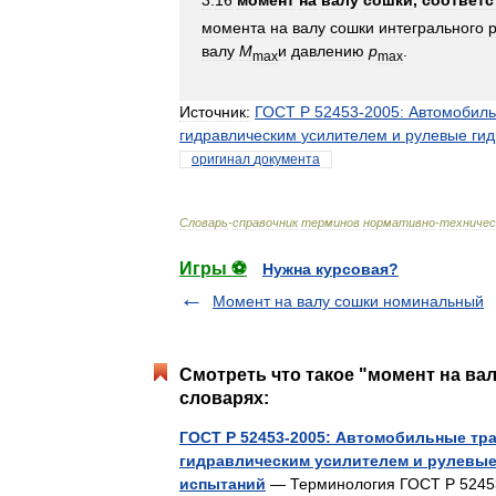
3
.
16
момент
на
валу
сошки
,
соответ
момента
на
валу
сошки
интегрального
валу
М
и
давлению
р
.
max
max
Источник:
ГОСТ
Р
52453
-
2005:
Автомобил
гидравлическим
усилителем
и
рулевые
ги
оригинал
документа
Словарь
-
справочник
терминов
нормативно
-
техничес
Игры ⚽
Нужна курсовая?
Момент на валу сошки номинальный
Смотреть что такое "момент на ва
словарях:
ГОСТ Р 52453-2005: Автомобильные тр
гидравлическим усилителем и рулевые
испытаний
— Терминология ГОСТ Р 52453