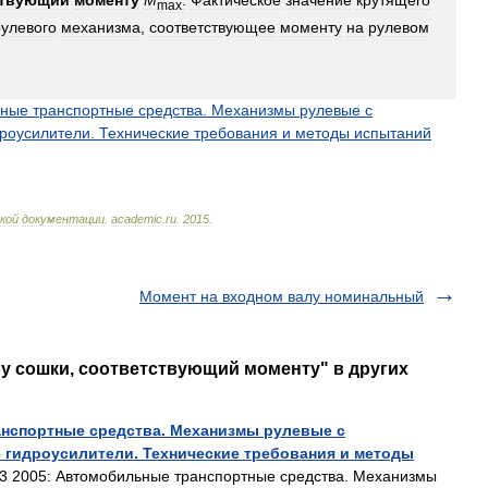
ствующий
моменту
М
:
Фактическое
значение
крутящего
max
рулевого
механизма
,
соответствующее
моменту
на
рулевом
ьные
транспортные
средства
.
Механизмы
рулевые
с
дроусилители
.
Технические
требования
и
методы
испытаний
кой
документации
.
academic
.
ru
.
2015
.
Момент на входном валу номинальный
лу сошки, соответствующий моменту" в других
анспортные средства. Механизмы рулевые с
 гидроусилители. Технические требования и методы
 2005: Автомобильные транспортные средства. Механизмы