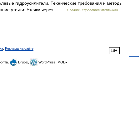
улевые гидроусилители. Технические требования и методы
ренние утечки: Утечки через… …
Словарь-справочник терминов
ка
,
Реклама на сайте
18+
omla,
Drupal,
WordPress, MODx.