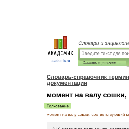
Словари и энциклоп
academic.ru
Словарь-справочник терминов нормативно-технической документации
Словарь-справочник термин
документации
момент на валу сошки
Толкование
момент
на
валу
сошки
,
соответствующий
м